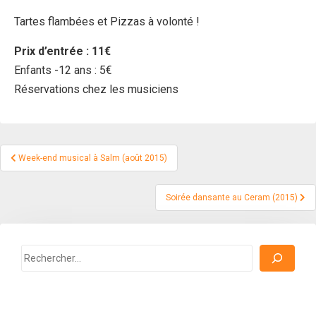
Tartes flambées et Pizzas à volonté !
Prix d’entrée : 11€
Enfants -12 ans : 5€
Réservations chez les musiciens
Navigation
Week-end musical à Salm (août 2015)
de
l’article
Soirée dansante au Ceram (2015)
Rechercher