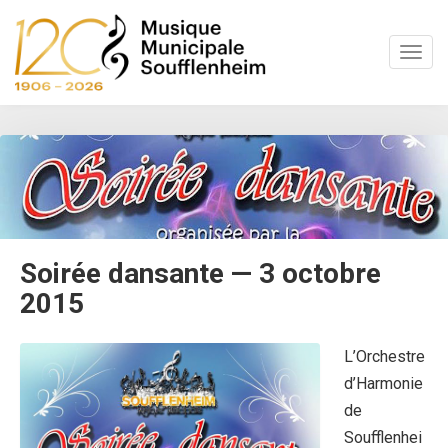
S
k
TOGG
i
p
t
o
m
a
i
n
c
o
Soirée dansante — 3 octobre
n
2015
t
e
n
L’Orchestre
t
d’Harmonie
de
Soufflenhei