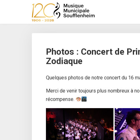
S
k
i
p
t
o
m
Photos : Concert de Pr
a
Zodiaque
i
n
c
Quelques photos de notre concert du 16 m
o
n
Merci de venir toujours plus nombreux à nos
t
récompense.
e
n
t