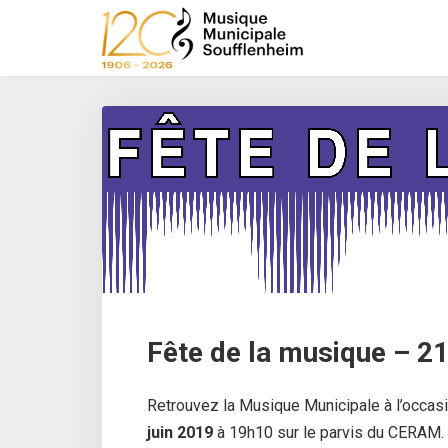
S
k
i
p
t
o
m
a
i
n
c
o
n
t
e
Fête de la musique – 21
n
t
Retrouvez la Musique Municipale à l’occas
juin 2019
à 19h10 sur le parvis du CERAM.