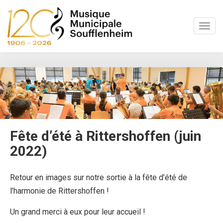
S
k
TOGG
i
p
t
o
m
a
i
n
c
o
Fête d’été à Rittershoffen (juin
n
2022)
t
e
n
Retour en images sur notre sortie à la fête d’été de
t
l’harmonie de Rittershoffen !
Un grand merci à eux pour leur accueil !