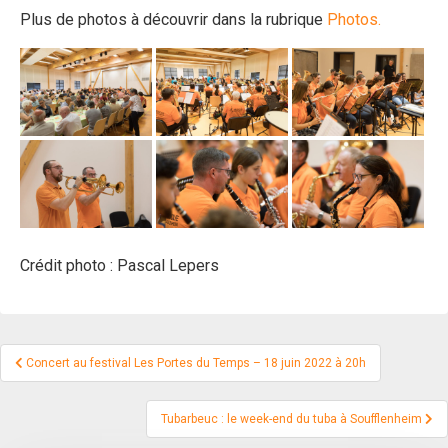
Plus de photos à découvrir dans la rubrique
Photos.
Crédit photo : Pascal Lepers
Navigation
Concert au festival Les Portes du Temps – 18 juin 2022 à 20h
de
l’article
Tubarbeuc : le week-end du tuba à Soufflenheim