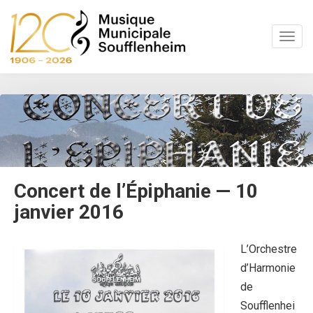
S
k
TOGG
i
p
t
o
m
a
i
n
c
o
Concert de l’Épiphanie — 10
n
janvier 2016
t
e
n
L’Orchestre
t
d’Harmonie
de
Soufflenhei